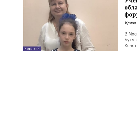
Уче
обл
фор
Ирина
В Мос
Бутма
Конст
КУЛЬТУРА