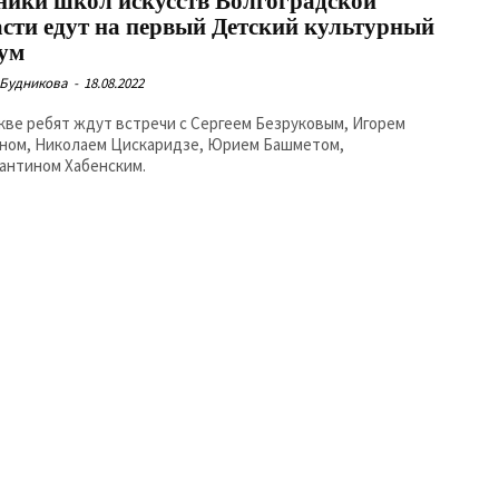
ники школ искусств Волгоградской
асти едут на первый Детский культурный
ум
 Будникова
-
18.08.2022
кве ребят ждут встречи с Сергеем Безруковым, Игорем
ном, Николаем Цискаридзе, Юрием Башметом,
антином Хабенским.