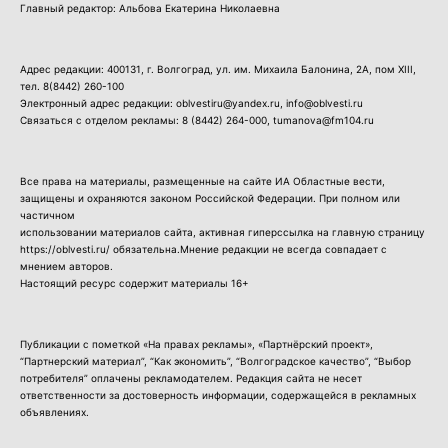
Главный редактор: Альбова Екатерина Николаевна
Адрес редакции: 400131, г. Волгоград, ул. им. Михаила Балонина, 2А, пом XIII,
тел.
8(8442) 260-100
Электронный адрес редакции: oblvestiru@yandex.ru, info@oblvesti.ru
Связаться с отделом рекламы:
8 (8442) 264-000
, tumanova@fm104.ru
Все права на материалы, размещенные на сайте ИА Областные вести,
защищены и охраняются законом Российской Федерации. При полном или
частичном
использовании материалов сайта, активная гиперссылка на главную страницу
https://oblvesti.ru/ обязательна.Мнение редакции не всегда совпадает с
мнением авторов.
Настоящий ресурс содержит материалы 16+
Публикации с пометкой «На правах рекламы», «Партнёрский проект»,
“Партнерский материал”, “Как экономить”, “Волгоградское качество”, “Выбор
потребителя” оплачены рекламодателем. Редакция сайта не несет
ответственности за достоверность информации, содержащейся в рекламных
объявлениях.