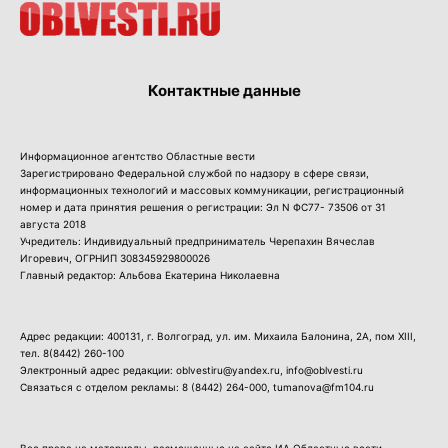
Контактные данные
Информационное агентство Областные вести
Зарегистрировано Федеральной службой по надзору в сфере связи,
информационных технологий и массовых коммуникации, регистрационный
номер и дата принятия решения о регистрации: Эл N ФС77- 73506 от 31
августа 2018
Учредитель: Индивидуальный предприниматель Черепахин Вячеслав
Игоревич, ОГРНИП 308345929800026
Главный редактор: Альбова Екатерина Николаевна
Адрес редакции: 400131, г. Волгоград, ул. им. Михаила Балонина, 2А, пом XIII,
тел.
8(8442) 260-100
Электронный адрес редакции: oblvestiru@yandex.ru, info@oblvesti.ru
Связаться с отделом рекламы:
8 (8442) 264-000
, tumanova@fm104.ru
Все права на материалы, размещенные на сайте ИА Областные вести,