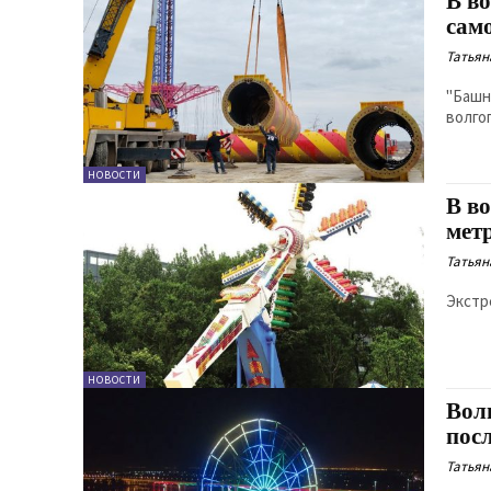
В в
сам
Татьян
"Башн
волго
НОВОСТИ
В в
мет
Татьян
Экстр
НОВОСТИ
Вол
пос
Татьян