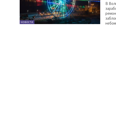
В Вол
зараб
ремон
забло
НОВОСТИ
небом