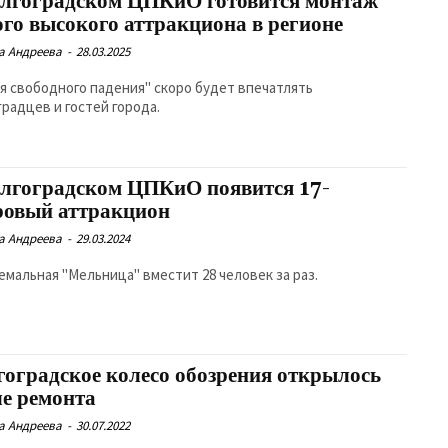
олгоградском ЦПКиО готовится монтаж
ого высокого аттракциона в регионе
а Андреева
-
28.03.2025
я свободного падения" скоро будет впечатлять
градцев и гостей города.
олгоградском ЦПКиО появится 17-
ровый аттракцион
а Андреева
-
29.03.2024
емальная "Мельница" вместит 28 человек за раз.
гоградское колесо обозрения открылось
ле ремонта
а Андреева
-
30.07.2022