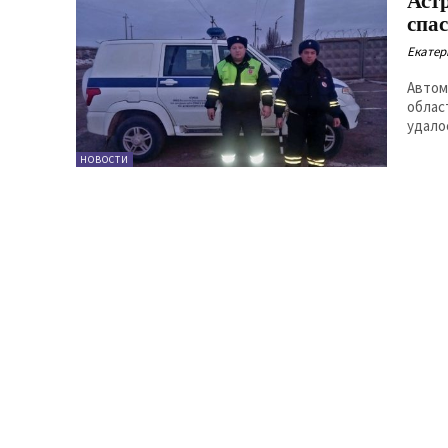
Аст
спа
Екатер
Автом
облас
удало
НОВОСТИ