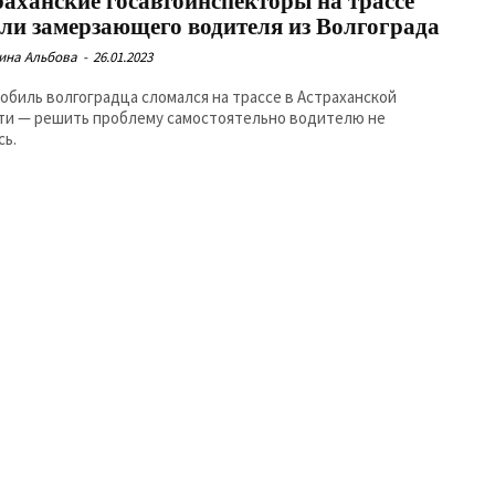
раханские госавтоинспекторы на трассе
сли замерзающего водителя из Волгограда
ина Альбова
-
26.01.2023
обиль волгоградца сломался на трассе в Астраханской
ти — решить проблему самостоятельно водителю не
сь.