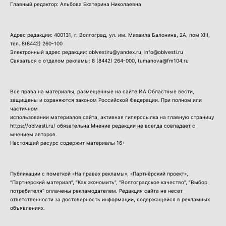
Главный редактор: Альбова Екатерина Николаевна
Адрес редакции: 400131, г. Волгоград, ул. им. Михаила Балонина, 2А, пом XIII,
тел.
8(8442) 260-100
Электронный адрес редакции: oblvestiru@yandex.ru, info@oblvesti.ru
Связаться с отделом рекламы:
8 (8442) 264-000
, tumanova@fm104.ru
Все права на материалы, размещенные на сайте ИА Областные вести,
защищены и охраняются законом Российской Федерации. При полном или
частичном
использовании материалов сайта, активная гиперссылка на главную страницу
https://oblvesti.ru/ обязательна.Мнение редакции не всегда совпадает с
мнением авторов.
Настоящий ресурс содержит материалы 16+
Публикации с пометкой «На правах рекламы», «Партнёрский проект»,
“Партнерский материал”, “Как экономить”, “Волгоградское качество”, “Выбор
потребителя” оплачены рекламодателем. Редакция сайта не несет
ответственности за достоверность информации, содержащейся в рекламных
объявлениях.