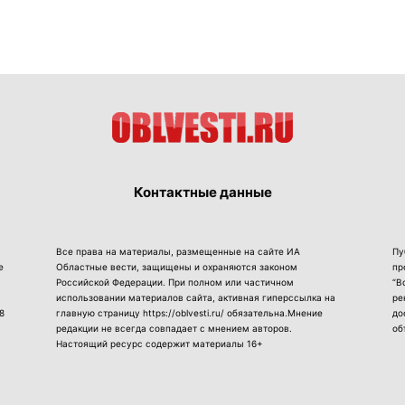
Контактные данные
Все права на материалы, размещенные на сайте ИА
Пу
е
Областные вести, защищены и охраняются законом
пр
Российской Федерации. При полном или частичном
“В
использовании материалов сайта, активная гиперссылка на
ре
8
главную страницу https://oblvesti.ru/ обязательна.Мнение
до
редакции не всегда совпадает с мнением авторов.
об
Настоящий ресурс содержит материалы 16+