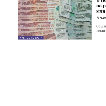
В В
по 
млн
Татьян
Общая
легал
ГЛАВНЫЕ НОВОСТИ