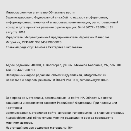
Информационное агентство Областные вести
Зарегистрировано Федеральной службой по надзору в сфере связи,
информационных технологий и массовых коммуникации, регистрационный
номер и дата принятия решения о регистрации: Эл N ФС77- 73506 от 31
августа 2018
Учредитель: Индивидуальный предприниматель Черепахин Вячеслав
Игоревич, ОГРНИП 308345929800026
Главный редактор: Альбова Екатерина Николаевна
Адрес редакции: 400131, г. Волгоград, ул. им. Михаила Балонина, 2А, пом XIII,
тел.
8(8442) 260-100
Электронный адрес редакции: oblvestiru@yandex.ru, info@oblvesti.ru
Связаться с отделом рекламы:
8 (8442) 264-000
, tumanova@fm104.ru
Все права на материалы, размещенные на сайте ИА Областные вести,
защищены и охраняются законом Российской Федерации. При полном или
частичном
использовании материалов сайта, активная гиперссылка на главную страницу
https://oblvesti.ru/ обязательна.Мнение редакции не всегда совпадает с
мнением авторов.
Настоящий ресурс содержит материалы 16+