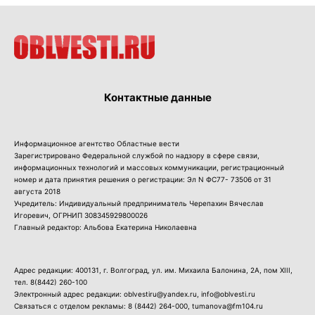
Контактные данные
Информационное агентство Областные вести
Зарегистрировано Федеральной службой по надзору в сфере связи,
информационных технологий и массовых коммуникации, регистрационный
номер и дата принятия решения о регистрации: Эл N ФС77- 73506 от 31
августа 2018
Учредитель: Индивидуальный предприниматель Черепахин Вячеслав
Игоревич, ОГРНИП 308345929800026
Главный редактор: Альбова Екатерина Николаевна
Адрес редакции: 400131, г. Волгоград, ул. им. Михаила Балонина, 2А, пом XIII,
тел.
8(8442) 260-100
Электронный адрес редакции: oblvestiru@yandex.ru, info@oblvesti.ru
Связаться с отделом рекламы:
8 (8442) 264-000
, tumanova@fm104.ru