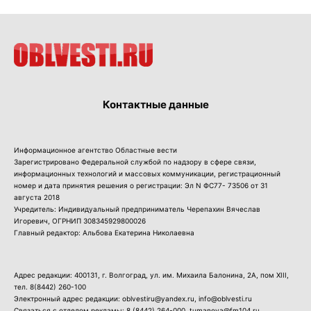
Контактные данные
Информационное агентство Областные вести
Зарегистрировано Федеральной службой по надзору в сфере связи,
информационных технологий и массовых коммуникации, регистрационный
номер и дата принятия решения о регистрации: Эл N ФС77- 73506 от 31
августа 2018
Учредитель: Индивидуальный предприниматель Черепахин Вячеслав
Игоревич, ОГРНИП 308345929800026
Главный редактор: Альбова Екатерина Николаевна
Адрес редакции: 400131, г. Волгоград, ул. им. Михаила Балонина, 2А, пом XIII,
тел.
8(8442) 260-100
Электронный адрес редакции: oblvestiru@yandex.ru, info@oblvesti.ru
Связаться с отделом рекламы:
8 (8442) 264-000
, tumanova@fm104.ru