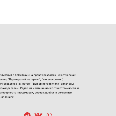
бликации с пометкой «На правах рекламы», «Партнёрский
оект», “Партнерский материал”, “Как экономить”,
олгоградское качество”, “Выбор потребителя” оплачены
кламодателем. Редакция сайта не несет ответственности за
стоверность информации, содержащейся в рекламных
ъявлениях.