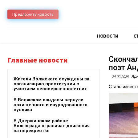
Предложить новость
НОВОСТИ
C
Скончал
Главные новости
поэт А
Ири
24.02.2025
Жители Волжского осуждены за
организацию проституции с
Стало извест
участием несовершеннолетних
В Волжском вандалы вернули
похищенного и изуродованного
суслика
В Дзержинском районе
Волгограда ограничат движения
на перекрестке