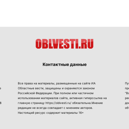
Контактные данные
Все права на материалы, размещенные на сайте ИА
Пу
е
Областные вести, защищены и охраняются законом
пр
Российской Федерации. При полном или частичном
“В
использовании материалов сайта, активная гиперссылка на
ре
8
главную страницу https://oblvesti.ru/ обязательна.Мнение
до
редакции не всегда совпадает с мнением авторов.
об
Настоящий ресурс содержит материалы 16+