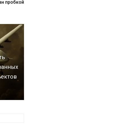
ан пробкой
ть
ванных
ъектов