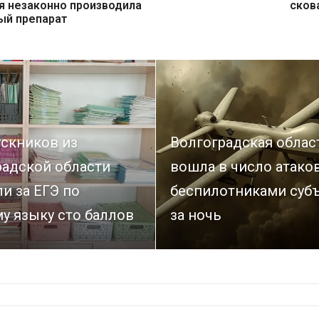
я незаконно производила
сков
ый препарат
ускников из
Волгоградская облас
радской области
вошла в число атако
и за ЕГЭ по
беспилотниками суб
у языку сто баллов
за ночь