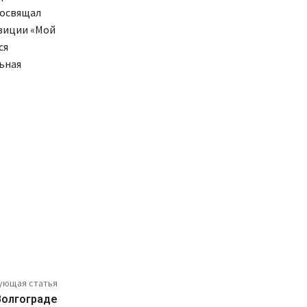
посвящал
озиции «Мой
ся
ьная
ующая статья
Волгограде