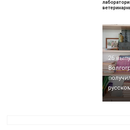
лаборатори
ветеринарн
26 вып
Волгог
получил
русском