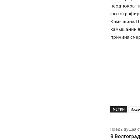
неоднократн
фотографиро
Камышин». Пр
камышанин в
причина сме
МЕТКИ
Андр
Предыдущая с
В Волгогра