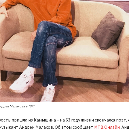
ндрея Малахова в "ВК"
ость пришла из Камышина – на 63 году жизни скончался поэт,
музыкант Андрей Малахов. Об этом сообщает
МТВ.Онлайн
. Ан