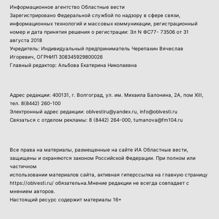
Информационное агентство Областные вести
Зарегистрировано Федеральной службой по надзору в сфере связи,
информационных технологий и массовых коммуникации, регистрационный
номер и дата принятия решения о регистрации: Эл N ФС77- 73506 от 31
августа 2018
Учредитель: Индивидуальный предприниматель Черепахин Вячеслав
Игоревич, ОГРНИП 308345929800026
Главный редактор: Альбова Екатерина Николаевна
Адрес редакции: 400131, г. Волгоград, ул. им. Михаила Балонина, 2А, пом XIII,
тел.
8(8442) 260-100
Электронный адрес редакции: oblvestiru@yandex.ru, info@oblvesti.ru
Связаться с отделом рекламы:
8 (8442) 264-000
, tumanova@fm104.ru
Все права на материалы, размещенные на сайте ИА Областные вести,
защищены и охраняются законом Российской Федерации. При полном или
частичном
использовании материалов сайта, активная гиперссылка на главную страницу
https://oblvesti.ru/ обязательна.Мнение редакции не всегда совпадает с
мнением авторов.
Настоящий ресурс содержит материалы 16+