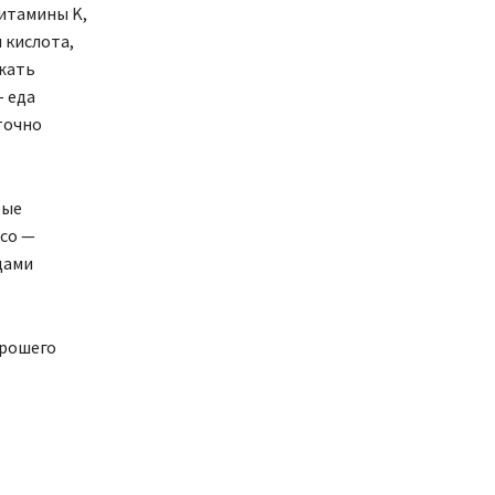
витамины K,
 кислота,
жать
– еда
точно
рые
ясо —
щами
орошего