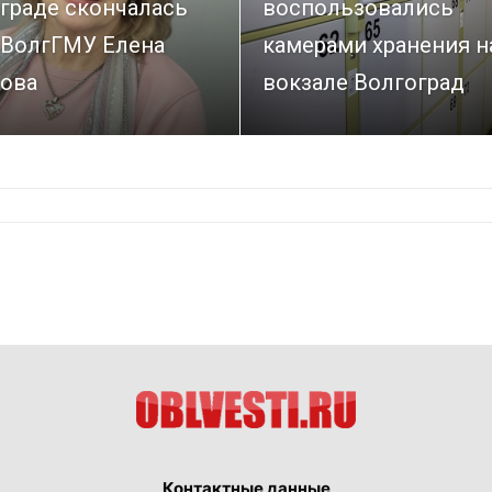
граде скончалась
воспользовались
 ВолгГМУ Елена
камерами хранения н
ова
вокзале Волгоград
Контактные данные