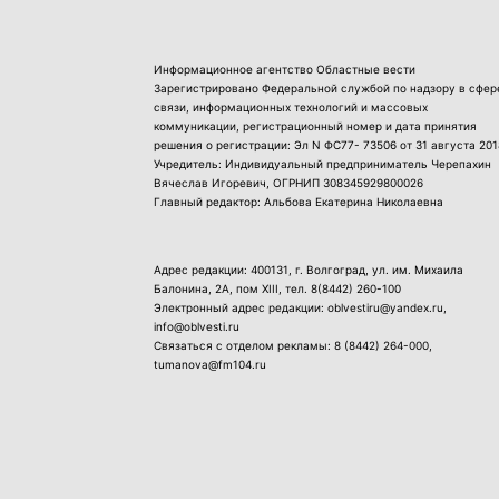
Информационное агентство Областные вести
Зарегистрировано Федеральной службой по надзору в сфер
связи, информационных технологий и массовых
коммуникации, регистрационный номер и дата принятия
решения о регистрации: Эл N ФС77- 73506 от 31 августа 201
Учредитель: Индивидуальный предприниматель Черепахин
Вячеслав Игоревич, ОГРНИП 308345929800026
Главный редактор: Альбова Екатерина Николаевна
Адрес редакции: 400131, г. Волгоград, ул. им. Михаила
Балонина, 2А, пом XIII, тел.
8(8442) 260-100
Электронный адрес редакции: oblvestiru@yandex.ru,
info@oblvesti.ru
Связаться с отделом рекламы:
8 (8442) 264-000
,
tumanova@fm104.ru