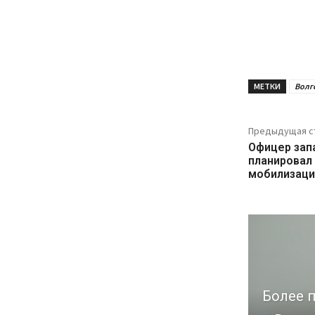
МЕТКИ
Волг
Предыдущая с
Офицер запа
планировал 
мобилизаци
Более п