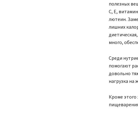
полезных вещ
C, E, витами
лютеин. Зам
лишних калор
диетическая,
много, обесп
Среди нутрие
помогают рас
довольно тяж
нагрузка на 
Кроме этого 
пищеварения 