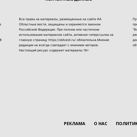
Все права на материалы, размещенные на сайте ИА
Пу
е
Областные вести, защищены и охраняются законом
пр
Российской Федерации. При полном или частичном
“В
использовании материалов сайта, активная гиперссылка на
ре
8
главную страницу https://oblvesti.ru/ обязательна.Мнение
до
редакции не всегда совпадает с мнением авторов.
об
Настоящий ресурс содержит материалы 16+
РЕКЛАМА
О НАС
ПОЛИТИК