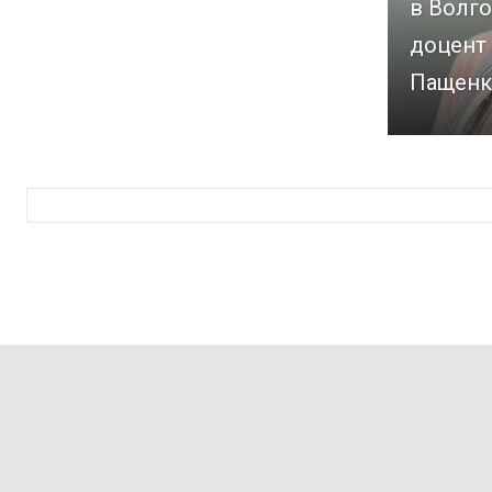
в Волго
доцент
Пащенк