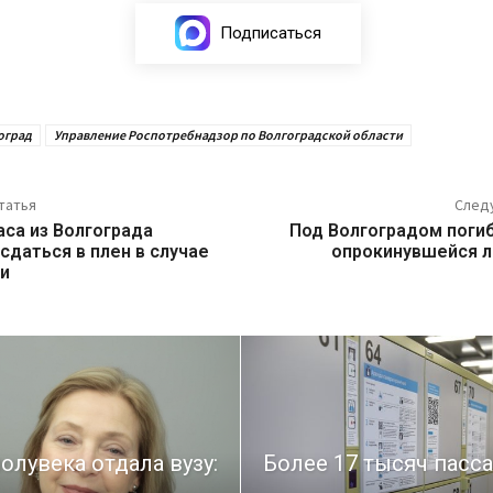
Подписаться
оград
Управление Роспотребнадзор по Волгоградской области
татья
След
са из Волгограда
Под Волгоградом поги
сдаться в плен в случае
опрокинувшейся 
и
олувека отдала вузу:
Более 17 тысяч пасс