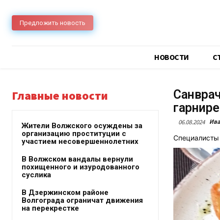
Предложить новость
НОВОСТИ
C
Санврач
Главные новости
гарнире
Ива
06.08.2024
Жители Волжского осуждены за
организацию проституции с
Специалисты 
участием несовершеннолетних
В Волжском вандалы вернули
похищенного и изуродованного
суслика
В Дзержинском районе
Волгограда ограничат движения
на перекрестке