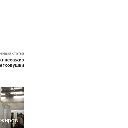
ующая статья
б пассажир
легковушки
ажиров