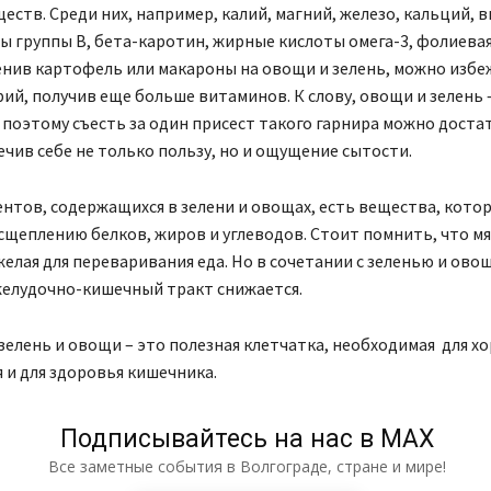
еств. Среди них, например, калий, магний, железо, кальций, 
ны группы В, бета-каротин, жирные кислоты омега-3, фолиевая
енив картофель или макароны на овощи и зелень, можно избе
ий, получив еще больше витаминов. К слову, овощи и зелень 
 поэтому съесть за один присест такого гарнира можно доста
ечив себе не только пользу, но и ощущение сытости.
нтов, содержащихся в зелени и овощах, есть вещества, кото
щеплению белков, жиров и углеводов. Стоит помнить, что м
елая для переваривания еда. Но в сочетании с зеленью и ово
желудочно-кишечный тракт снижается.
зелень и овощи – это полезная клетчатка, необходимая для х
и для здоровья кишечника.
Подписывайтесь на нас в МАХ
Все заметные события в Волгограде, стране и мире!