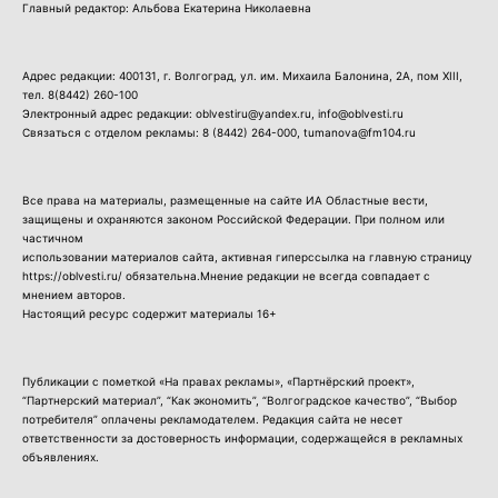
Главный редактор: Альбова Екатерина Николаевна
Адрес редакции: 400131, г. Волгоград, ул. им. Михаила Балонина, 2А, пом XIII,
тел.
8(8442) 260-100
Электронный адрес редакции: oblvestiru@yandex.ru, info@oblvesti.ru
Связаться с отделом рекламы:
8 (8442) 264-000
, tumanova@fm104.ru
Все права на материалы, размещенные на сайте ИА Областные вести,
защищены и охраняются законом Российской Федерации. При полном или
частичном
использовании материалов сайта, активная гиперссылка на главную страницу
https://oblvesti.ru/ обязательна.Мнение редакции не всегда совпадает с
мнением авторов.
Настоящий ресурс содержит материалы 16+
Публикации с пометкой «На правах рекламы», «Партнёрский проект»,
“Партнерский материал”, “Как экономить”, “Волгоградское качество”, “Выбор
потребителя” оплачены рекламодателем. Редакция сайта не несет
ответственности за достоверность информации, содержащейся в рекламных
объявлениях.