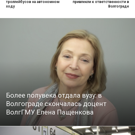
троллейбусов на автономном
привлекли к ответственности в
ходу
Волгограде
Более полувека отдала вузу: в
Волгограде скончалась доцент
ВолгГМУ Елена Пащенкова