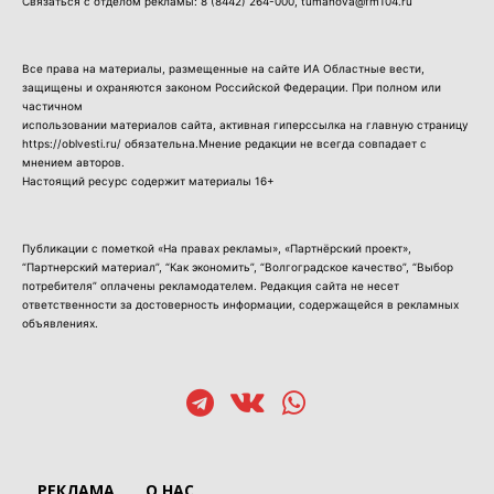
Связаться с отделом рекламы:
8 (8442) 264-000
, tumanova@fm104.ru
Все права на материалы, размещенные на сайте ИА Областные вести,
защищены и охраняются законом Российской Федерации. При полном или
частичном
использовании материалов сайта, активная гиперссылка на главную страницу
https://oblvesti.ru/ обязательна.Мнение редакции не всегда совпадает с
мнением авторов.
Настоящий ресурс содержит материалы 16+
Публикации с пометкой «На правах рекламы», «Партнёрский проект»,
“Партнерский материал”, “Как экономить”, “Волгоградское качество”, “Выбор
потребителя” оплачены рекламодателем. Редакция сайта не несет
ответственности за достоверность информации, содержащейся в рекламных
объявлениях.
РЕКЛАМА
О НАС