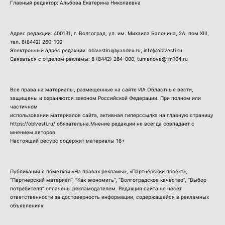
Главный редактор: Альбова Екатерина Николаевна
Адрес редакции: 400131, г. Волгоград, ул. им. Михаила Балонина, 2А, пом XIII,
тел.
8(8442) 260-100
Электронный адрес редакции: oblvestiru@yandex.ru, info@oblvesti.ru
Связаться с отделом рекламы:
8 (8442) 264-000
, tumanova@fm104.ru
Все права на материалы, размещенные на сайте ИА Областные вести,
защищены и охраняются законом Российской Федерации. При полном или
частичном
использовании материалов сайта, активная гиперссылка на главную страницу
https://oblvesti.ru/ обязательна.Мнение редакции не всегда совпадает с
мнением авторов.
Настоящий ресурс содержит материалы 16+
Публикации с пометкой «На правах рекламы», «Партнёрский проект»,
“Партнерский материал”, “Как экономить”, “Волгоградское качество”, “Выбор
потребителя” оплачены рекламодателем. Редакция сайта не несет
ответственности за достоверность информации, содержащейся в рекламных
объявлениях.