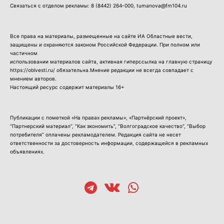
Связаться с отделом рекламы:
8 (8442) 264-000
, tumanova@fm104.ru
Все права на материалы, размещенные на сайте ИА Областные вести,
защищены и охраняются законом Российской Федерации. При полном или
частичном
использовании материалов сайта, активная гиперссылка на главную страницу
https://oblvesti.ru/ обязательна.Мнение редакции не всегда совпадает с
мнением авторов.
Настоящий ресурс содержит материалы 16+
Публикации с пометкой «На правах рекламы», «Партнёрский проект»,
“Партнерский материал”, “Как экономить”, “Волгоградское качество”, “Выбор
потребителя” оплачены рекламодателем. Редакция сайта не несет
ответственности за достоверность информации, содержащейся в рекламных
объявлениях.