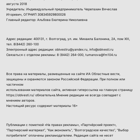
августа 2018
Учредитель: Индивидуальный предприниматель Черепахин Вячеслав
Игоревич, ОГРНИП 308345929800026
Главный редактор: Альбова Екатерина Николаевна
Адрес редакции: 400131, г. Волгоград, ул. им. Михаила Балонина, 2А, пом XIII,
тел.
8(8442) 260-100
Электронный адрес редакции: oblvestiru@yandex.ru, info@oblvesti.ru
Связаться с отделом рекламы:
8 (8442) 264-000
, tumanova@fm104.ru
Все права на материалы, размещенные на сайте ИА Областные вести,
защищены и охраняются законом Российской Федерации. При полном или
частичном
использовании материалов сайта, активная гиперссылка на главную страницу
https://oblvesti.ru/ обязательна.Мнение редакции не всегда совпадает с
мнением авторов.
Настоящий ресурс содержит материалы 16+
Публикации с пометкой «На правах рекламы», «Партнёрский проект»,
“Партнерский материал”, “Как экономить”, “Волгоградское качество”, “Выбор
потребителя” оплачены рекламодателем. Редакция сайта не несет