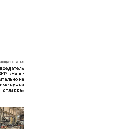
ующая статья
едседатель
СЖР: «Наше
ительно на
теме нужна
отладка»