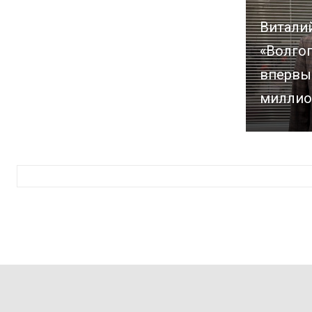
Витали
«Волго
впервы
миллио