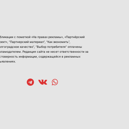
бликации с пометкой «На правах рекламы», «Партнёрский
оект», “Партнерский материал”, “Как экономить”,
олгоградское качество”, “Выбор потребителя” оплачены
кламодателем. Редакция сайта не несет ответственности за
стоверность информации, содержащейся в рекламных
ъявлениях.