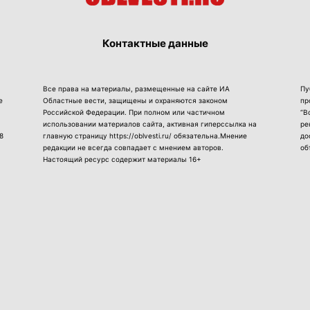
Контактные данные
Все права на материалы, размещенные на сайте ИА
Пу
е
Областные вести, защищены и охраняются законом
пр
Российской Федерации. При полном или частичном
“В
использовании материалов сайта, активная гиперссылка на
ре
8
главную страницу https://oblvesti.ru/ обязательна.Мнение
до
редакции не всегда совпадает с мнением авторов.
об
Настоящий ресурс содержит материалы 16+