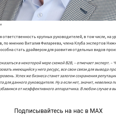
ев
 ответственность крупных руководителей, в том числе, на у
, по мнению Виталия Филареева, члена Клуба экспертов Ниж
особна стать драйвером для развития отдельных видов прои
оказаться в некоторой мере схемой B2B, – отмечает эксперт. –
зовать имеющийся у него ресурс, все свои связи для вывода пр
ровень. Успех же бизнеса станет залогом сохранения репутации
а для данного руководителя. Ну а если нет, значит, невелика п
избавимся от неэффективного аппаратчика. В любом случае в 
Подписывайтесь на нас в МАХ