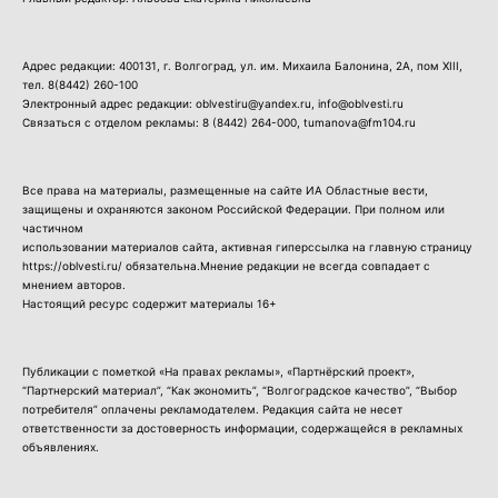
Адрес редакции: 400131, г. Волгоград, ул. им. Михаила Балонина, 2А, пом XIII,
тел.
8(8442) 260-100
Электронный адрес редакции: oblvestiru@yandex.ru, info@oblvesti.ru
Связаться с отделом рекламы:
8 (8442) 264-000
, tumanova@fm104.ru
Все права на материалы, размещенные на сайте ИА Областные вести,
защищены и охраняются законом Российской Федерации. При полном или
частичном
использовании материалов сайта, активная гиперссылка на главную страницу
https://oblvesti.ru/ обязательна.Мнение редакции не всегда совпадает с
мнением авторов.
Настоящий ресурс содержит материалы 16+
Публикации с пометкой «На правах рекламы», «Партнёрский проект»,
“Партнерский материал”, “Как экономить”, “Волгоградское качество”, “Выбор
потребителя” оплачены рекламодателем. Редакция сайта не несет
ответственности за достоверность информации, содержащейся в рекламных
объявлениях.