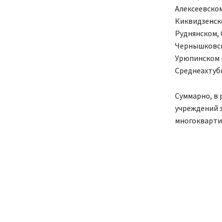
Алексеевско
Киквидзенск
Руднянском,
Чернышковск
Урюпинском 
Среднеахтуб
Суммарно, в 
учреждений з
многоквартир