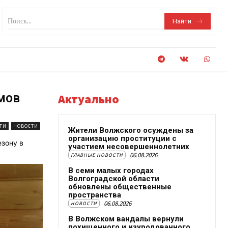
Поиск...
Найти
мов
Актуально
ТИ
НОВОСТИ
Жители Волжского осуждены за
организацию проституции с
езону в
участием несовершеннолетних
06.08.2026
ГЛАВНЫЕ НОВОСТИ
В семи малых городах
Волгоградской области
обновлены общественные
пространства
06.08.2026
НОВОСТИ
В Волжском вандалы вернули
похищенного и изуродованного