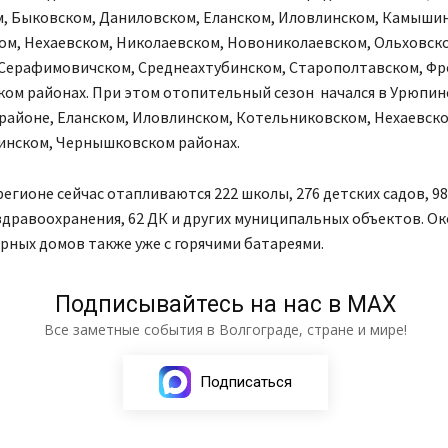
м, Быковском, Даниловском, Еланском, Иловлинском, Камыши
ом, Нехаевском, Николаевском, Новониколаевском, Ольховск
 Серафимовичском, Среднеахтубинском, Старополтавском, Фр
ом районах. При этом отопительный сезон начался в Урюпин
районе, Еланском, Иловлинском, Котельниковском, Нехаевско
инском, Чернышковском районах.
регионе сейчас отапливаются 222 школы, 276 детских садов, 98
дравоохранения, 62 ДК и других муниципальных объектов. Ок
ных домов также уже с горячими батареями.
Подписывайтесь на нас в МАХ
Все заметные события в Волгограде, стране и мире!
Подписаться