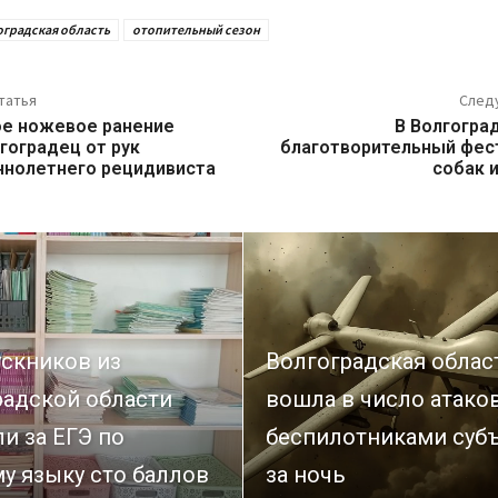
оградская область
отопительный сезон
татья
След
е ножевое ранение
В Волгогра
гоградец от рук
благотворительный фес
нолетнего рецидивиста
собак и
ускников из
Волгоградская облас
радской области
вошла в число атако
и за ЕГЭ по
беспилотниками суб
у языку сто баллов
за ночь