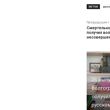
МЕТКИ
волг
Предыдущая с
Смертельно
получил вол
несовершен
26 вып
Волгог
получил
русском