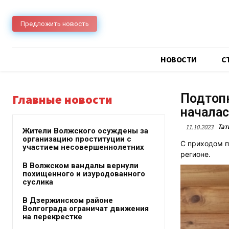
Предложить новость
НОВОСТИ
C
Подтоп
Главные новости
началас
Тат
11.10.2023
Жители Волжского осуждены за
организацию проституции с
С приходом п
участием несовершеннолетних
регионе.
В Волжском вандалы вернули
похищенного и изуродованного
суслика
В Дзержинском районе
Волгограда ограничат движения
на перекрестке