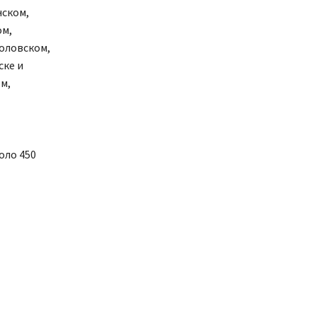
нском,
ом,
оловском,
ске и
м,
оло 450