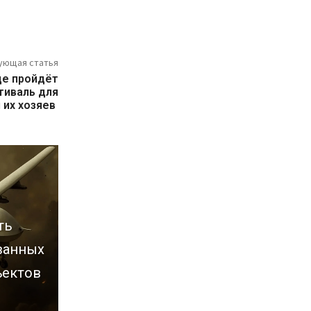
ующая статья
де пройдёт
тиваль для
 их хозяев
ть
ванных
ъектов