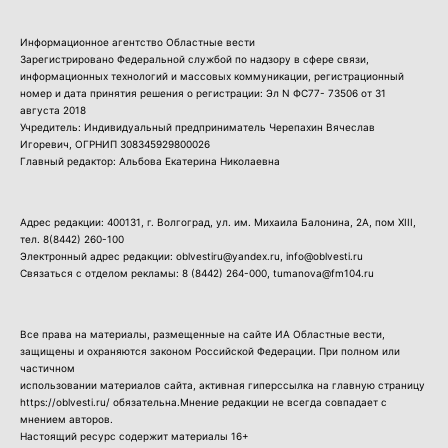
Информационное агентство Областные вести
Зарегистрировано Федеральной службой по надзору в сфере связи,
информационных технологий и массовых коммуникации, регистрационный
номер и дата принятия решения о регистрации: Эл N ФС77- 73506 от 31
августа 2018
Учредитель: Индивидуальный предприниматель Черепахин Вячеслав
Игоревич, ОГРНИП 308345929800026
Главный редактор: Альбова Екатерина Николаевна
Адрес редакции: 400131, г. Волгоград, ул. им. Михаила Балонина, 2А, пом XIII,
тел.
8(8442) 260-100
Электронный адрес редакции: oblvestiru@yandex.ru, info@oblvesti.ru
Связаться с отделом рекламы:
8 (8442) 264-000
, tumanova@fm104.ru
Все права на материалы, размещенные на сайте ИА Областные вести,
защищены и охраняются законом Российской Федерации. При полном или
частичном
использовании материалов сайта, активная гиперссылка на главную страницу
https://oblvesti.ru/ обязательна.Мнение редакции не всегда совпадает с
мнением авторов.
Настоящий ресурс содержит материалы 16+