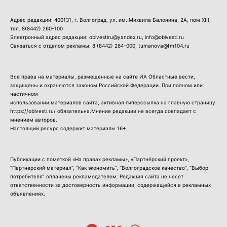
Адрес редакции: 400131, г. Волгоград, ул. им. Михаила Балонина, 2А, пом XIII,
тел.
8(8442) 260-100
Электронный адрес редакции: oblvestiru@yandex.ru, info@oblvesti.ru
Связаться с отделом рекламы:
8 (8442) 264-000
, tumanova@fm104.ru
Все права на материалы, размещенные на сайте ИА Областные вести,
защищены и охраняются законом Российской Федерации. При полном или
частичном
использовании материалов сайта, активная гиперссылка на главную страницу
https://oblvesti.ru/ обязательна.Мнение редакции не всегда совпадает с
мнением авторов.
Настоящий ресурс содержит материалы 16+
Публикации с пометкой «На правах рекламы», «Партнёрский проект»,
“Партнерский материал”, “Как экономить”, “Волгоградское качество”, “Выбор
потребителя” оплачены рекламодателем. Редакция сайта не несет
ответственности за достоверность информации, содержащейся в рекламных
объявлениях.