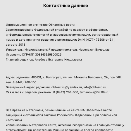
Контактные данные
Информационное агентство Областные вести
Зарегистрировано Федеральной службой по надзору в сфере связи,
информационных технологий и массовых коммуникации, регистрационный
номер и дата принятия решения о регистрации: Эл N ФС77- 73506 от 31
августа 2018
Учредитель: Индивидуальный предприниматель Черепахин Вячеслав
Игоревич, ОГРНИП 308345929800026
Главный редактор: Альбова Екатерина Николаевна
Адрес редакции: 400131, г. Волгоград, ул. им. Михаила Балонина, 2А, пом XIII,
тел.
8(8442) 260-100
Электронный адрес редакции: oblvestiru@yandex.ru, info@oblvesti.ru
Связаться с отделом рекламы:
8 (8442) 264-000
, tumanova@fm104.ru
Все права на материалы, размещенные на сайте ИА Областные вести,
защищены и охраняются законом Российской Федерации. При полном или
частичном
использовании материалов сайта, активная гиперссылка на главную страницу
https://oblvesti.ru/ обязательна.Мнение редакции не всегда совпадает с