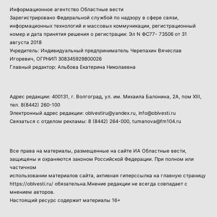
Информационное агентство Областные вести
Зарегистрировано Федеральной службой по надзору в сфере связи,
информационных технологий и массовых коммуникации, регистрационный
номер и дата принятия решения о регистрации: Эл N ФС77- 73506 от 31
августа 2018
Учредитель: Индивидуальный предприниматель Черепахин Вячеслав
Игоревич, ОГРНИП 308345929800026
Главный редактор: Альбова Екатерина Николаевна
Адрес редакции: 400131, г. Волгоград, ул. им. Михаила Балонина, 2А, пом XIII,
тел.
8(8442) 260-100
Электронный адрес редакции: oblvestiru@yandex.ru, info@oblvesti.ru
Связаться с отделом рекламы:
8 (8442) 264-000
, tumanova@fm104.ru
Все права на материалы, размещенные на сайте ИА Областные вести,
защищены и охраняются законом Российской Федерации. При полном или
частичном
использовании материалов сайта, активная гиперссылка на главную страницу
https://oblvesti.ru/ обязательна.Мнение редакции не всегда совпадает с
мнением авторов.
Настоящий ресурс содержит материалы 16+