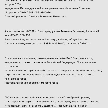
номер и дата принятия решения о регистрации: Эл N ФС77- 73506 от 31
августа 2018
Учредитель: Индивидуальный предприниматель Черепахин Вячеслав
Игоревич, ОГРНИП 308345929800026
Главный редактор: Альбова Екатерина Николаевна
Адрес редакции: 400131, г. Волгоград, ул. им. Михаила Балонина, 2А, пом XIII,
тел.
8(8442) 260-100
Электронный адрес редакции: oblvestiru@yandex.ru, info@oblvesti.ru
Связаться с отделом рекламы:
8 (8442) 264-000
, tumanova@fm104.ru
Все права на материалы, размещенные на сайте ИА Областные вести,
защищены и охраняются законом Российской Федерации. При полном или
частичном
использовании материалов сайта, активная гиперссылка на главную страницу
https://oblvesti.ru/ обязательна.Мнение редакции не всегда совпадает с
мнением авторов.
Настоящий ресурс содержит материалы 16+
Публикации с пометкой «На правах рекламы», «Партнёрский проект»,
“Партнерский материал”, “Как экономить”, “Волгоградское качество”, “Выбор
потребителя” оплачены рекламодателем. Редакция сайта не несет