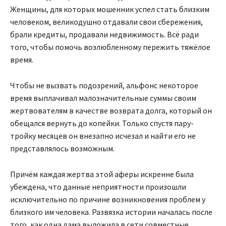
Женщины, для которых мошенник успел стать близким
человеком, великодушно отдавали свои сбережения,
брали кредиты, продавали недвижимость. Всё ради
того, чтобы помочь возлюбленному пережить тяжёлое
время.
Чтобы не вызвать подозрений, альфонс некоторое
время выплачивал малозначительные суммы своим
жертвователям в качестве возврата долга, который он
обещался вернуть до копейки. Только спустя пару-
тройку месяцев он внезапно исчезал и найти его не
представлялось возможным.
Причём каждая жертва этой аферы искренне была
убеждена, что данные неприятности произошли
исключительно по причине возникновения проблем у
близкого им человека. Развязка истории началась после
того, как одна дама выложила в сети совместные