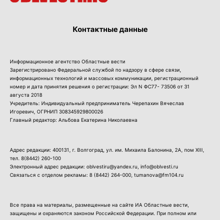
Контактные данные
Информационное агентство Областные вести
Зарегистрировано Федеральной службой по надзору в сфере связи,
информационных технологий и массовых коммуникации, регистрационный
номер и дата принятия решения о регистрации: Эл N ФС77- 73506 от 31
августа 2018
Учредитель: Индивидуальный предприниматель Черепахин Вячеслав
Игоревич, ОГРНИП 308345929800026
Главный редактор: Альбова Екатерина Николаевна
Адрес редакции: 400131, г. Волгоград, ул. им. Михаила Балонина, 2А, пом XIII,
тел.
8(8442) 260-100
Электронный адрес редакции: oblvestiru@yandex.ru, info@oblvesti.ru
Связаться с отделом рекламы:
8 (8442) 264-000
, tumanova@fm104.ru
Все права на материалы, размещенные на сайте ИА Областные вести,
защищены и охраняются законом Российской Федерации. При полном или