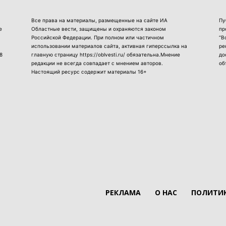
Все права на материалы, размещенные на сайте ИА
Пу
е
Областные вести, защищены и охраняются законом
пр
Российской Федерации. При полном или частичном
“В
использовании материалов сайта, активная гиперссылка на
ре
8
главную страницу https://oblvesti.ru/ обязательна.Мнение
до
редакции не всегда совпадает с мнением авторов.
об
Настоящий ресурс содержит материалы 16+
РЕКЛАМА
О НАС
ПОЛИТИК