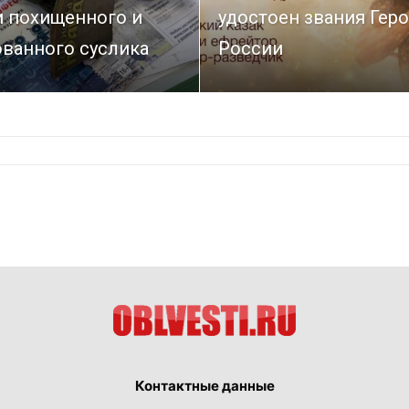
и похищенного и
удостоен звания Гер
ованного суслика
России
Контактные данные