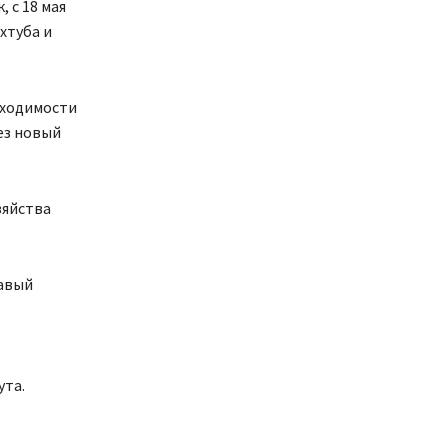
 с 18 мая
хтуба и
бходимости
ез новый
зяйства
равый
ута.