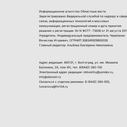
Информационное агентство Областные вести
Зарегистрировано Федеральной службой по надзору в сфер
связи, информационных технологий и массовых
коммуникации, регистрационный номер и дата принятия
решения о регистрации: Эл N ФС77- 73506 от 31 августа 201
Учредитель: Индивидуальный предприниматель Черепахин
Вячеслав Игоревич, ОГРНИП 308345929800026
Главный редактор: Альбова Екатерина Николаевна
Адрес редакции: 400131, г. Волгоград, ул. им. Михаила
Балонина, 2А, пом XIII, тел.
8(8442) 260-100
Электронный адрес редакции: oblvestiru@yandex.ru,
info@oblvesti.ru
Связаться с отделом рекламы:
8 (8442) 264-000
,
tumanova@fm104.ru