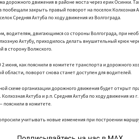
ма дорожного движения в районе моста через ерик Осинки. Так,
а пообещали закрыть правый поворот на поселок Колхозная А
елок Средняя Ахтуба по ходу движения из Волгограда.
ом, водителям, двигающимся со стороны Волгограда, при нео
олхозную Ахтубу, приходилось делать внушительный крюк чер
й в сторону Волжского.
00 2 июня, как пояснили в комитете транспорта и дорожного хо
й области, поворот снова станет доступен для водителей.
ной схеме организации дорожного движения будет открыт п
 Колхозная Ахтуба и р.п. Средняя Ахтуба по ходу движения из г.
— пояснили в комитете.
опросили учитывать новые изменения при построении маршр
Подписывайтесь на нас в МАХ