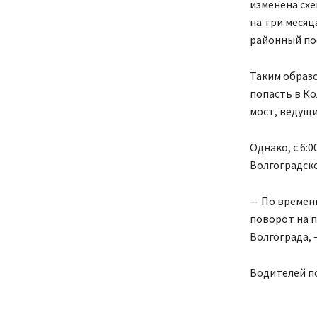
изменена схе
на три месяц
районный пос
Таким образ
попасть в К
мост, ведущи
Однако, с 6:
Волгоградско
— По времен
поворот на п.
Волгограда, 
Водителей п