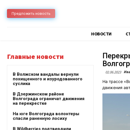
Предложить новость
НОВОСТИ
C
Перекры
Главные новости
Волгог
Ива
02.06.2023
В Волжском вандалы вернули
похищенного и изуродованного
На трассе «В
суслика
движения авт
В Дзержинском районе
Волгограда ограничат движения
на перекрестке
На юге Волгограда волонтеры
спасли раненную лосиху
В Wildberries подтвердили