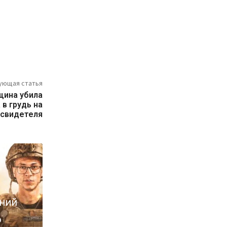
ующая статья
щина убила
в грудь на
 свидетеля
ений
о