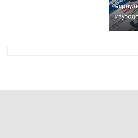
вернул
изурод