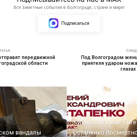
Все заметные события в Волгограде, стране и мире!
Подписаться
татья
След
 отправят передвижной
Под Волгоградом жен
гоградской области
приятеля ударом ножа 
глазах
Кубанский казак Евг
ском вандалы
Остапенко посмертн