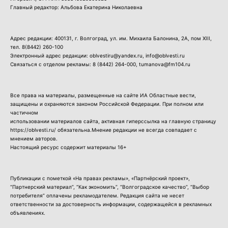
Главный редактор: Альбова Екатерина Николаевна
Адрес редакции: 400131, г. Волгоград, ул. им. Михаила Балонина, 2А, пом XIII,
тел.
8(8442) 260-100
Электронный адрес редакции: oblvestiru@yandex.ru, info@oblvesti.ru
Связаться с отделом рекламы:
8 (8442) 264-000
, tumanova@fm104.ru
Все права на материалы, размещенные на сайте ИА Областные вести,
защищены и охраняются законом Российской Федерации. При полном или
частичном
использовании материалов сайта, активная гиперссылка на главную страницу
https://oblvesti.ru/ обязательна.Мнение редакции не всегда совпадает с
мнением авторов.
Настоящий ресурс содержит материалы 16+
Публикации с пометкой «На правах рекламы», «Партнёрский проект»,
“Партнерский материал”, “Как экономить”, “Волгоградское качество”, “Выбор
потребителя” оплачены рекламодателем. Редакция сайта не несет
ответственности за достоверность информации, содержащейся в рекламных
объявлениях.