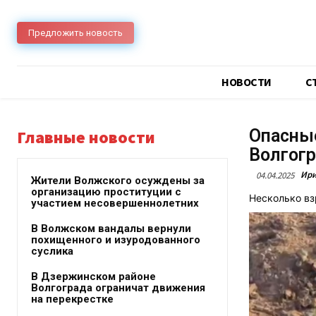
Предложить новость
НОВОСТИ
C
Опасные
Главные новости
Волгог
Ири
04.04.2025
Жители Волжского осуждены за
организацию проституции с
Несколько вз
участием несовершеннолетних
В Волжском вандалы вернули
похищенного и изуродованного
суслика
В Дзержинском районе
Волгограда ограничат движения
на перекрестке