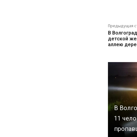
Предыдущая с
В Волгогра
детской же
аллею дере
В Волг
11 чело
пропав