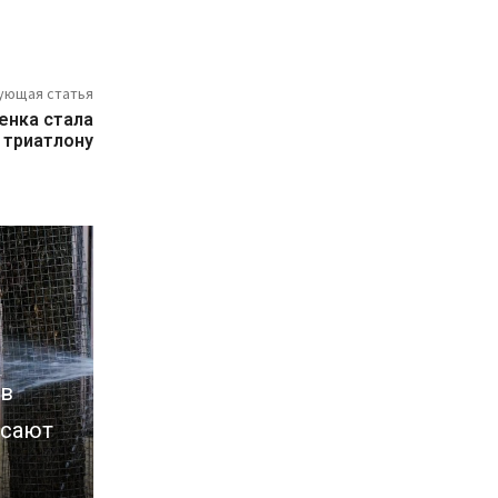
ующая статья
енка стала
 триатлону
 в
асают