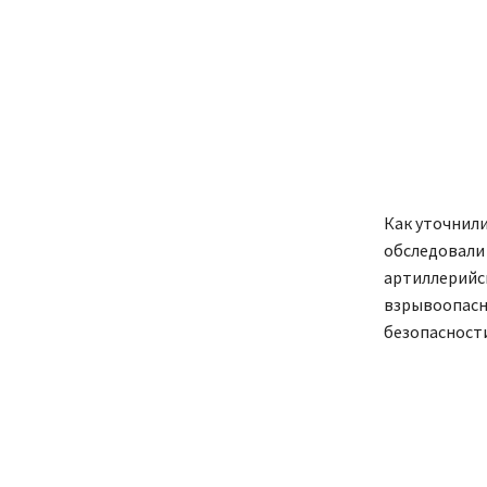
Как уточнили
обследовали 
артиллерийск
взрывоопасн
безопасности