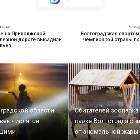
татья
След
де на Приволжской
Волгоградская спортсм
лезной дороге высадили
чемпионкой страны по
вьев
оградской области
Обитателей зоопарка
век числятся
парке Волгограда сп
шими
от аномальной жары