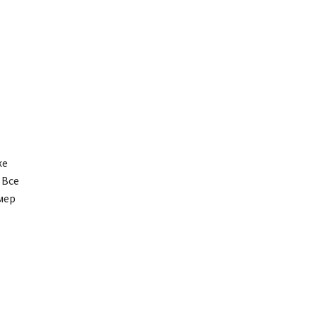
же
 Все
мер