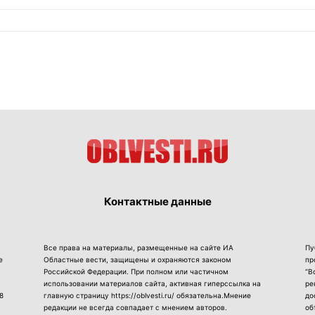
Контактные данные
Все права на материалы, размещенные на сайте ИА
Пу
е
Областные вести, защищены и охраняются законом
пр
Российской Федерации. При полном или частичном
“В
использовании материалов сайта, активная гиперссылка на
ре
8
главную страницу https://oblvesti.ru/ обязательна.Мнение
до
редакции не всегда совпадает с мнением авторов.
об