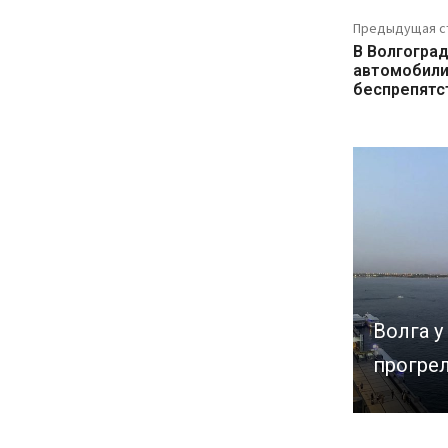
Предыдущая с
В Волгогра
автомобили
беспрепятс
Волга у
прогрел