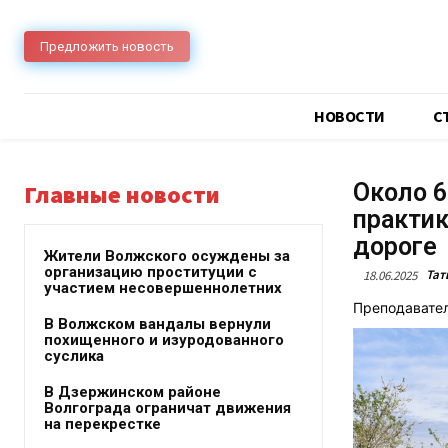
Предложить новость
НОВОСТИ
C
Около 6
Главные новости
практик
дороге
Жители Волжского осуждены за
организацию проституции с
Тат
18.06.2025
участием несовершеннолетних
Преподавател
В Волжском вандалы вернули
похищенного и изуродованного
суслика
В Дзержинском районе
Волгограда ограничат движения
на перекрестке