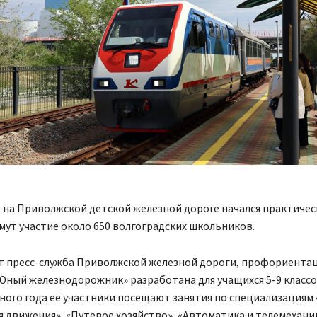
 на Приволжской детской железной дороге начался практическ
ут участие около 650 волгоградских школьников.
т пресс-служба Приволжской железной дороги, профориента
ный железнодорожник» разработана для учащихся 5-9 классо
ного года её участники посещают занятия по специализациям 
 движения», «Путевое хозяйство», «Автоматика и телемехани