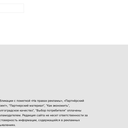
бликации с пометкой «На правах рекламы», «Партнёрский
оект», “Партнерский материал”, “Как экономить”,
олгоградское качество”, “Выбор потребителя” оплачены
кламодателем. Редакция сайта не несет ответственности за
стоверность информации, содержащейся в рекламных
ъявлениях.