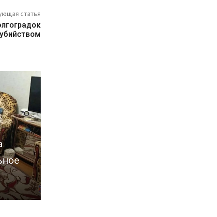
ующая статья
олгоградок
 убийством
а
ьное