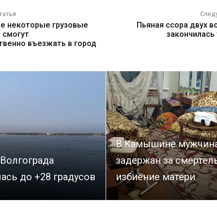
татья
След
де некоторые грузовые
Пьяная ссора двух в
 смогут
закончилась
твенно въезжать в город
В Камышине мужчин
 Волгограда
задержан за смертел
ась до +28 градусов
избиение матери