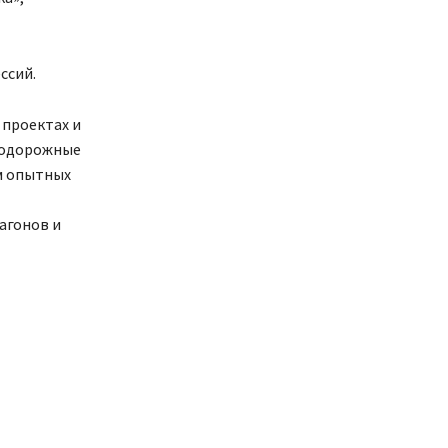
ссий.
 проектах и
нодорожные
м опытных
агонов и