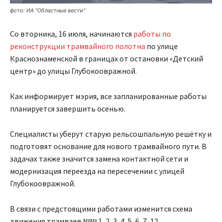
фото: ИА "Областные вести"
Со вторника, 16 июля, начинаются
работы по
реконструкции трамвайного полотна
по улице
Краснознаменской в границах от остановки «Детский
центр» до улицы Глубокоовражной.
Как информирует мэрия, все запланированные работы
планируется завершить осенью.
Специалисты уберут старую рельсошпальную решётку и
подготовят основание для нового трамвайного пути. В
задачах также значится замена контактной сети и
модернизация переезда на пересечении с улицей
Глубокоовражной.
В связи с предстоящими работами изменится схема
движения трамваев №№ 1, 2, 3, 4, 5, 6, 7, 12.