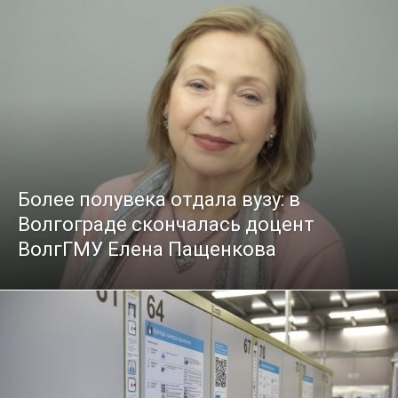
Более полувека отдала вузу: в
Волгограде скончалась доцент
ВолгГМУ Елена Пащенкова