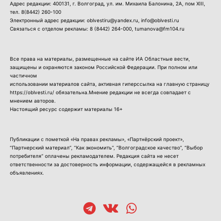
Адрес редакции: 400131, г. Волгоград, ул. им. Михаила Балонина, 2А, пом XIII,
тел.
8(8442) 260-100
Электронный адрес редакции: oblvestiru@yandex.ru, info@oblvesti.ru
Связаться с отделом рекламы:
8 (8442) 264-000
, tumanova@fm104.ru
Все права на материалы, размещенные на сайте ИА Областные вести,
защищены и охраняются законом Российской Федерации. При полном или
частичном
использовании материалов сайта, активная гиперссылка на главную страницу
https://oblvesti.ru/ обязательна.Мнение редакции не всегда совпадает с
мнением авторов.
Настоящий ресурс содержит материалы 16+
Публикации с пометкой «На правах рекламы», «Партнёрский проект»,
“Партнерский материал”, “Как экономить”, “Волгоградское качество”, “Выбор
потребителя” оплачены рекламодателем. Редакция сайта не несет
ответственности за достоверность информации, содержащейся в рекламных
объявлениях.