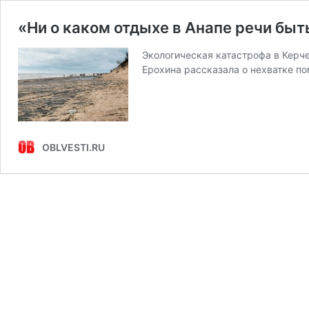
«Ни о каком отдыхе в Анапе речи быт
Экологическая катастрофа в Керче
Ерохина рассказала о нехватке п
OBLVESTI.RU