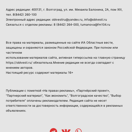
Адрес редакции: 400131, г. Волгоград, ул. им. Михаила Балонина, 2А, пом XIII,
тел.
8(8442) 260-100
Электронный адрес редакции: oblvestiru@yandex.ru, info@oblvesti.ru
Связаться с отделом рекламы:
8 (8442) 264-000
, tumanova@fm104.ru
Все права на материалы, размещенные на сайте ИА Областные вести,
защищены и охраняются законом Российской Федерации. При полном или
частичном
использовании материалов сайта, активная гиперссылка на главную страницу
https://oblvesti.ru/ обязательна.Мнение редакции не всегда совпадает с
мнением авторов.
Настоящий ресурс содержит материалы 16+
Публикации с пометкой «На правах рекламы», «Партнёрский проект»,
“Партнерский материал”, “Как экономить”, “Волгоградское качество”, “Выбор
потребителя” оплачены рекламодателем. Редакция сайта не несет
ответственности за достоверность информации, содержащейся в рекламных
объявлениях.