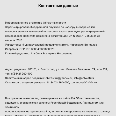
Контактные данные
Информационное агентство Областные вести
Зарегистрировано Федеральной службой по надзору в сфере связи,
информационных технологий и массовых коммуникации, регистрационный
номер и дата принятия решения о регистрации: Эл N ФС77- 73506 от 31
августа 2018
Учредитель: Индивидуальный предприниматель Черепахин Вячеслав
Игоревич, ОГРНИП 308345929800026
Главный редактор: Альбова Екатерина Николаевна
Адрес редакции: 400131, г. Волгоград, ул. им. Михаила Балонина, 2А, пом XIII,
тел.
8(8442) 260-100
Электронный адрес редакции: oblvestiru@yandex.ru, info@oblvesti.ru
Связаться с отделом рекламы:
8 (8442) 264-000
, tumanova@fm104.ru
Все права на материалы, размещенные на сайте ИА Областные вести,
защищены и охраняются законом Российской Федерации. При полном или
частичном
использовании материалов сайта, активная гиперссылка на главную страницу
https://oblvesti.ru/ обязательна.Мнение редакции не всегда совпадает с