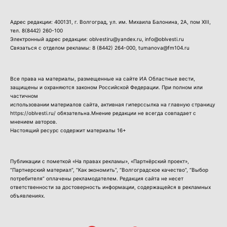
Адрес редакции: 400131, г. Волгоград, ул. им. Михаила Балонина, 2А, пом XIII,
тел.
8(8442) 260-100
Электронный адрес редакции: oblvestiru@yandex.ru, info@oblvesti.ru
Связаться с отделом рекламы:
8 (8442) 264-000
, tumanova@fm104.ru
Все права на материалы, размещенные на сайте ИА Областные вести,
защищены и охраняются законом Российской Федерации. При полном или
частичном
использовании материалов сайта, активная гиперссылка на главную страницу
https://oblvesti.ru/ обязательна.Мнение редакции не всегда совпадает с
мнением авторов.
Настоящий ресурс содержит материалы 16+
Публикации с пометкой «На правах рекламы», «Партнёрский проект»,
“Партнерский материал”, “Как экономить”, “Волгоградское качество”, “Выбор
потребителя” оплачены рекламодателем. Редакция сайта не несет
ответственности за достоверность информации, содержащейся в рекламных
объявлениях.