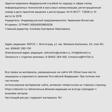
Зарегистрировано Федеральной службой по надзору в сфере связи,
информационных технологий и массовых коммуникации, регистрационный
номер и дата принятия решения о регистрации: Эл N ФС77- 73506 от 31
августа 2018
Учредитель: Индивидуальный предприниматель Черепахин Вячеслав
Игоревич, ОГРНИП 308345929800026
Главный редактор: Альбова Екатерина Николаевна
Адрес редакции: 400131, г. Волгоград, ул. им. Михаила Балонина, 2А, пом XIII,
тел.
8(8442) 260-100
Электронный адрес редакции: oblvestiru@yandex.ru, info@oblvesti.ru
Связаться с отделом рекламы:
8 (8442) 264-000
, tumanova@fm104.ru
Все права на материалы, размещенные на сайте ИА Областные вести,
защищены и охраняются законом Российской Федерации. При полном или
частичном
использовании материалов сайта, активная гиперссылка на главную страницу
https://oblvesti.ru/ обязательна.Мнение редакции не всегда совпадает с
мнением авторов.
Настоящий ресурс содержит материалы 16+