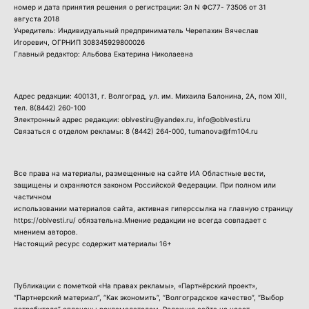
номер и дата принятия решения о регистрации: Эл N ФС77- 73506 от 31
августа 2018
Учредитель: Индивидуальный предприниматель Черепахин Вячеслав
Игоревич, ОГРНИП 308345929800026
Главный редактор: Альбова Екатерина Николаевна
Адрес редакции: 400131, г. Волгоград, ул. им. Михаила Балонина, 2А, пом XIII,
тел.
8(8442) 260-100
Электронный адрес редакции: oblvestiru@yandex.ru, info@oblvesti.ru
Связаться с отделом рекламы:
8 (8442) 264-000
, tumanova@fm104.ru
Все права на материалы, размещенные на сайте ИА Областные вести,
защищены и охраняются законом Российской Федерации. При полном или
частичном
использовании материалов сайта, активная гиперссылка на главную страницу
https://oblvesti.ru/ обязательна.Мнение редакции не всегда совпадает с
мнением авторов.
Настоящий ресурс содержит материалы 16+
Публикации с пометкой «На правах рекламы», «Партнёрский проект»,
“Партнерский материал”, “Как экономить”, “Волгоградское качество”, “Выбор