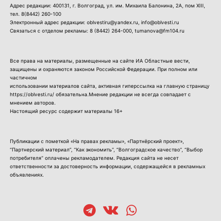
Адрес редакции: 400131, г. Волгоград, ул. им. Михаила Балонина, 2А, пом XIII,
тел.
8(8442) 260-100
Электронный адрес редакции: oblvestiru@yandex.ru, info@oblvesti.ru
Связаться с отделом рекламы:
8 (8442) 264-000
, tumanova@fm104.ru
Все права на материалы, размещенные на сайте ИА Областные вести,
защищены и охраняются законом Российской Федерации. При полном или
частичном
использовании материалов сайта, активная гиперссылка на главную страницу
https://oblvesti.ru/ обязательна.Мнение редакции не всегда совпадает с
мнением авторов.
Настоящий ресурс содержит материалы 16+
Публикации с пометкой «На правах рекламы», «Партнёрский проект»,
“Партнерский материал”, “Как экономить”, “Волгоградское качество”, “Выбор
потребителя” оплачены рекламодателем. Редакция сайта не несет
ответственности за достоверность информации, содержащейся в рекламных
объявлениях.