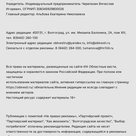
Учредитель: Индивидуальный предприниматель Черепахин Вячеслав
Игоревич, ОГРНИП 308345929800026
Главный редактор: Альбова Екатерина Николаевна
Адрес редакции: 400131, г. Волгоград, ул. им. Михаила Балонина, 2А, пом XIII,
тел.
8(8442) 260-100
Электронный адрес редакции: oblvestiru@yandex.ru, info@oblvesti.ru
Связаться с отделом рекламы:
8 (8442) 264-000
, tumanova@fm104.ru
Все права на материалы, размещенные на сайте ИА Областные вести,
защищены и охраняются законом Российской Федерации. При полном или
частичном
использовании материалов сайта, активная гиперссылка на главную страницу
https://oblvesti.ru/ обязательна.Мнение редакции не всегда совпадает с
мнением авторов.
Настоящий ресурс содержит материалы 16+
Публикации с пометкой «На правах рекламы», «Партнёрский проект»,
“Партнерский материал”, “Как экономить”, “Волгоградское качество”, “Выбор
потребителя” оплачены рекламодателем. Редакция сайта не несет
ответственности за достоверность информации, содержащейся в рекламных