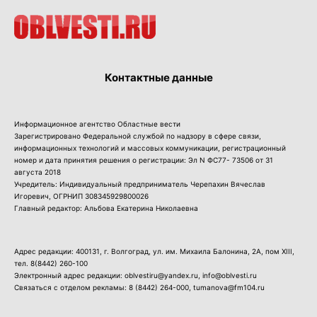
Контактные данные
Информационное агентство Областные вести
Зарегистрировано Федеральной службой по надзору в сфере связи,
информационных технологий и массовых коммуникации, регистрационный
номер и дата принятия решения о регистрации: Эл N ФС77- 73506 от 31
августа 2018
Учредитель: Индивидуальный предприниматель Черепахин Вячеслав
Игоревич, ОГРНИП 308345929800026
Главный редактор: Альбова Екатерина Николаевна
Адрес редакции: 400131, г. Волгоград, ул. им. Михаила Балонина, 2А, пом XIII,
тел.
8(8442) 260-100
Электронный адрес редакции: oblvestiru@yandex.ru, info@oblvesti.ru
Связаться с отделом рекламы:
8 (8442) 264-000
, tumanova@fm104.ru