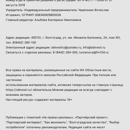
августа 2018
Учредитель: Индивидуальный предприниматель Черепахин Вячеслав
Игоревич, ОГРНИП 308345929800026
Главный редактор: Альбова Екатерина Николаевна
Адрес редакции: 400131, г. Волгоград, ул. им. Михаила Балонина, 2А, пом XIII,
тел.
8(8442) 260-100
Электронный адрес редакции: oblvestiru@yandex.ru, info@oblvesti.ru
Связаться с отделом рекламы:
8 (8442) 264-000
, tumanova@fm104.ru
Все права на материалы, размещенные на сайте ИА Областные вести,
защищены и охраняются законом Российской Федерации. При полном или
частичном
использовании материалов сайта, активная гиперссылка на главную страницу
https://oblvesti.ru/ обязательна.Мнение редакции не всегда совпадает с
мнением авторов.
Настоящий ресурс содержит материалы 16+
Публикации с пометкой «На правах рекламы», «Партнёрский проект»,
“Партнерский материал”, “Как экономить”, “Волгоградское качество”, “Выбор
потребителя” оплачены рекламодателем. Редакция сайта не несет