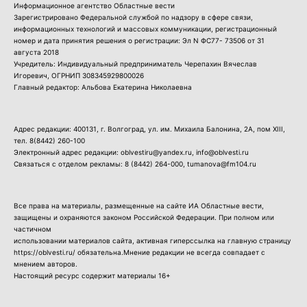
Информационное агентство Областные вести
Зарегистрировано Федеральной службой по надзору в сфере связи,
информационных технологий и массовых коммуникации, регистрационный
номер и дата принятия решения о регистрации: Эл N ФС77- 73506 от 31
августа 2018
Учредитель: Индивидуальный предприниматель Черепахин Вячеслав
Игоревич, ОГРНИП 308345929800026
Главный редактор: Альбова Екатерина Николаевна
Адрес редакции: 400131, г. Волгоград, ул. им. Михаила Балонина, 2А, пом XIII,
тел.
8(8442) 260-100
Электронный адрес редакции: oblvestiru@yandex.ru, info@oblvesti.ru
Связаться с отделом рекламы:
8 (8442) 264-000
, tumanova@fm104.ru
Все права на материалы, размещенные на сайте ИА Областные вести,
защищены и охраняются законом Российской Федерации. При полном или
частичном
использовании материалов сайта, активная гиперссылка на главную страницу
https://oblvesti.ru/ обязательна.Мнение редакции не всегда совпадает с
мнением авторов.
Настоящий ресурс содержит материалы 16+