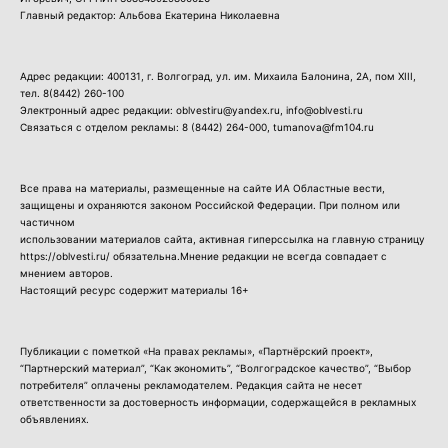
Главный редактор: Альбова Екатерина Николаевна
Адрес редакции: 400131, г. Волгоград, ул. им. Михаила Балонина, 2А, пом XIII,
тел.
8(8442) 260-100
Электронный адрес редакции: oblvestiru@yandex.ru, info@oblvesti.ru
Связаться с отделом рекламы:
8 (8442) 264-000
, tumanova@fm104.ru
Все права на материалы, размещенные на сайте ИА Областные вести,
защищены и охраняются законом Российской Федерации. При полном или
частичном
использовании материалов сайта, активная гиперссылка на главную страницу
https://oblvesti.ru/ обязательна.Мнение редакции не всегда совпадает с
мнением авторов.
Настоящий ресурс содержит материалы 16+
Публикации с пометкой «На правах рекламы», «Партнёрский проект»,
“Партнерский материал”, “Как экономить”, “Волгоградское качество”, “Выбор
потребителя” оплачены рекламодателем. Редакция сайта не несет
ответственности за достоверность информации, содержащейся в рекламных
объявлениях.