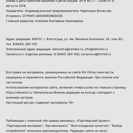
номер и дата принятия решения о регистрации: Эл N ФС77- 73506 от 31
августа 2018
Учредитель: Индивидуальный предприниматель Черепахин Вячеслав
Игоревич, ОГРНИП 308345929800026
Главный редактор: Альбова Екатерина Николаевна
Адрес редакции: 400131, г. Волгоград, ул. им. Михаила Балонина, 2А, пом XIII,
тел.
8(8442) 260-100
Электронный адрес редакции: oblvestiru@yandex.ru, info@oblvesti.ru
Связаться с отделом рекламы:
8 (8442) 264-000
, tumanova@fm104.ru
Все права на материалы, размещенные на сайте ИА Областные вести,
защищены и охраняются законом Российской Федерации. При полном или
частичном
использовании материалов сайта, активная гиперссылка на главную страницу
https://oblvesti.ru/ обязательна.Мнение редакции не всегда совпадает с
мнением авторов.
Настоящий ресурс содержит материалы 16+
Публикации с пометкой «На правах рекламы», «Партнёрский проект»,
“Партнерский материал”, “Как экономить”, “Волгоградское качество”, “Выбор
потребителя” оплачены рекламодателем. Редакция сайта не несет