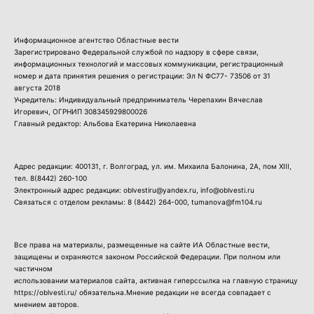
Информационное агентство Областные вести
Зарегистрировано Федеральной службой по надзору в сфере связи,
информационных технологий и массовых коммуникации, регистрационный
номер и дата принятия решения о регистрации: Эл N ФС77- 73506 от 31
августа 2018
Учредитель: Индивидуальный предприниматель Черепахин Вячеслав
Игоревич, ОГРНИП 308345929800026
Главный редактор: Альбова Екатерина Николаевна
Адрес редакции: 400131, г. Волгоград, ул. им. Михаила Балонина, 2А, пом XIII,
тел.
8(8442) 260-100
Электронный адрес редакции: oblvestiru@yandex.ru, info@oblvesti.ru
Связаться с отделом рекламы:
8 (8442) 264-000
, tumanova@fm104.ru
Все права на материалы, размещенные на сайте ИА Областные вести,
защищены и охраняются законом Российской Федерации. При полном или
частичном
использовании материалов сайта, активная гиперссылка на главную страницу
https://oblvesti.ru/ обязательна.Мнение редакции не всегда совпадает с
мнением авторов.