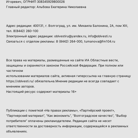
Игоревич, ОГРНИП 308345929800026
Главный редактор: Альбова Екатерина Николаевна
Адрес редакции: 400131, г. Волгоград, ул. им. Михаила Балонина, 2А, пом XIII,
тел.
8(8442) 260-100
Электронный адрес редакции: oblvestiru@yandex.ru, info@oblvesti.ru
Связаться с отделом рекламы:
8 (8442) 264-000
, tumanova@fm104.ru
Все права на материалы, размещенные на сайте ИА Областные вести,
защищены и охраняются законом Российской Федерации. При полном или
частичном
использовании материалов сайта, активная гиперссылка на главную страницу
https://oblvesti.ru/ обязательна.Мнение редакции не всегда совпадает с
мнением авторов.
Настоящий ресурс содержит материалы 16+
Публикации с пометкой «На правах рекламы», «Партнёрский проект»,
“Партнерский материал”, “Как экономить”, “Волгоградское качество”, “Выбор
потребителя” оплачены рекламодателем. Редакция сайта не несет
ответственности за достоверность информации, содержащейся в рекламных
объявлениях.