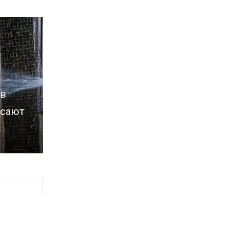
 в
асают