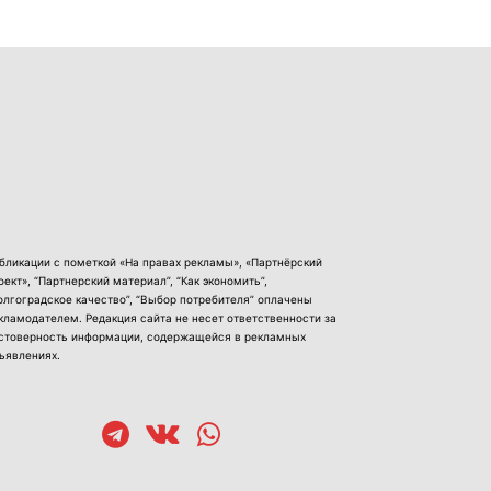
бликации с пометкой «На правах рекламы», «Партнёрский
оект», “Партнерский материал”, “Как экономить”,
олгоградское качество”, “Выбор потребителя” оплачены
кламодателем. Редакция сайта не несет ответственности за
стоверность информации, содержащейся в рекламных
ъявлениях.