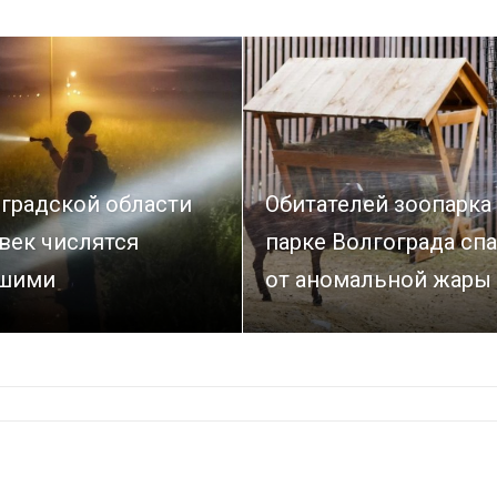
оградской области
Обитателей зоопарка
век числятся
парке Волгограда сп
шими
от аномальной жары