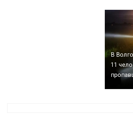
В Волг
11 чело
пропав