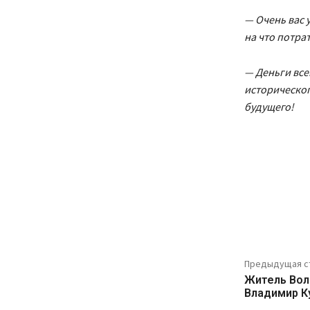
— Очень вас 
на что потра
— Деньги все
историческог
будущего!
Предыдущая с
Житель Вол
Владимир Ку