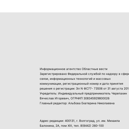
Информационное агентство Областные вести
Зарегистрировано Федеральной службой по надзору в сфер
связи, информационных технологий и массовых
коммуникации, регистрационный номер и дата принятия
решения о регистрации: Эл N ФС77- 73506 от 31 августа 201
Учредитель: Индивидуальный предприниматель Черепахин
Вячеслав Игоревич, ОГРНИП 308345929800026
Главный редактор: Альбова Екатерина Николаевна
Адрес редакции: 400131, г. Волгоград, ул. им. Михаила
Балонина, 2А, пом XIII, тел.
8(8442) 260-100