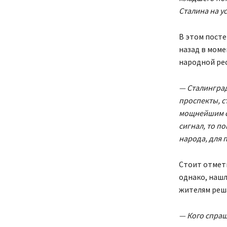
Сталина на у
В этом посте
назад в мом
народной ре
— Сталинград
проспекты, с
мощнейшим си
сигнал, то п
народа, для п
Стоит отмет
однако, нашл
жителям реш
— Кого спраш