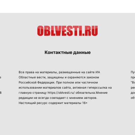
Контактные данные
Все права на материалы, размещенные на сайте ИА
Пу
е
Областные вести, защищены и охраняются законом
пр
Российской Федерации. При полном или частичном
“В
использовании материалов сайта, активная гиперссылка на
ре
8
главную страницу https://oblvesti.ru/ обязательна.Мнение
до
редакции не всегда совпадает с мнением авторов.
об
Настоящий ресурс содержит материалы 16+