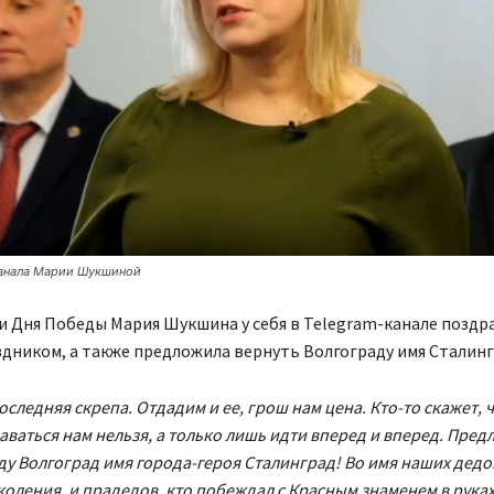
канала Марии Шукшиной
 Дня Победы Мария Шукшина у себя в Telegram-канале поздра
дником, а также предложила вернуть Волгограду имя Сталинг
следняя скрепа. Отдадим и ее, грош нам цена. Кто-то скажет, ч
даваться нам нельзя, а только лишь идти вперед и вперед. Пред
ду Волгоград имя города-героя Сталинград! Во имя наших дедов
оления, и прадедов, кто побеждал с Красным знаменем в рука