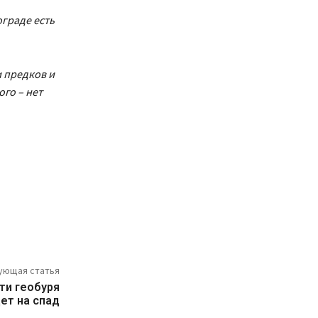
ограде есть
и предков и
го – нет
ующая статья
ти геобуря
ет на спад