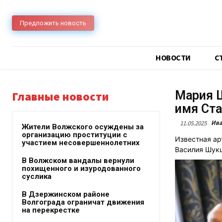
Предложить новость
НОВОСТИ
C
Мария Ш
Главные новости
имя Ста
Ива
11.05.2025
Жители Волжского осуждены за
организацию проституции с
Известная ар
участием несовершеннолетних
Василия Шукш
В Волжском вандалы вернули
похищенного и изуродованного
суслика
В Дзержинском районе
Волгограда ограничат движения
на перекрестке