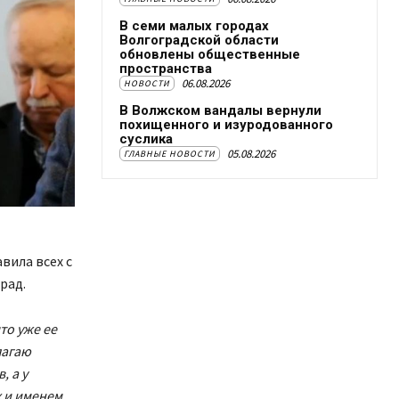
В семи малых городах
Волгоградской области
обновлены общественные
пространства
06.08.2026
НОВОСТИ
В Волжском вандалы вернули
похищенного и изуродованного
суслика
05.08.2026
ГЛАВНЫЕ НОВОСТИ
вила всех с
рад.
то уже ее
лагаю
, а у
х и именем