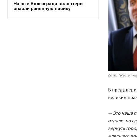
На юге Волгограда волонтеры
спасли раненную лосиху
фото: Telegram-
В преддверии
великим праз
— Это наша по
отдали, но с
вернуть горо
младшего пок