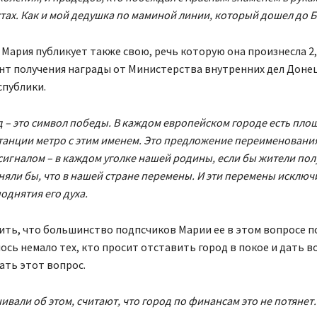
стах. Как и мой дедушка по маминой линии, который дошел до 
 Мария публикует также свою, речь которую она произнесла 2,
ент получения награды от Министерства внутренних дел Доне
спублики.
 – это символ победы. В каждом европейском городе есть площ
танции метро с этим именем. Это предложение переименовани
гналом – в каждом уголке нашей родины, если бы жители пол
оняли бы, что в нашей стране перемены. И эти перемены исключ
однятия его духа.
ить, что большинство подпсчиков Марии ее в этом вопросе 
ось немало тех, кто просит отставить город в покое и дать 
ать этот вопрос.
ивали об этом, считают, что город по финансам это не потянет.