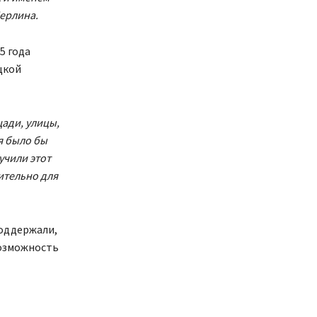
Берлина.
5 года
цкой
ади, улицы,
я было бы
учили этот
ительно для
поддержали,
возможность