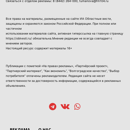
Связаться с отделом рекламы:
8 (8442) 264-000
, tumanova@fm104.ru
Все права на материалы, размещенные на сайте ИА Областные вести,
защищены и охраняются законом Российской Федерации. При полном или
частичном
использовании материалов сайта, активная гиперссылка на главную страницу
https://oblvesti.ru/ обязательна.Мнение редакции не всегда совпадает с
мнением авторов.
Настоящий ресурс содержит материалы 16+
Публикации с пометкой «На правах рекламы», «Партнёрский проект»,
“Партнерский материал”, “Как экономить”, “Волгоградское качество”, “Выбор
потребителя” оплачены рекламодателем. Редакция сайта не несет
ответственности за достоверность информации, содержащейся в рекламных
объявлениях.
РЕКЛАМА
О НАС